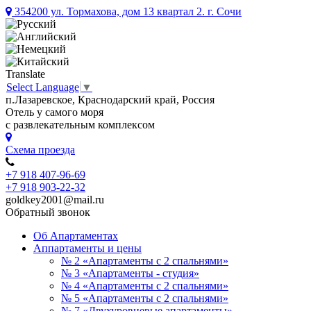
354200 ул. Тормахова, дом 13 квартал 2. г. Сочи
Translate
Select Language
▼
п.Лазаревское, Краснодарский край, Россия
Отель у самого моря
с развлекательным комплексом
Схема проезда
+7 918 407-96-69
+7 918 903-22-32
goldkey2001@mail.ru
Обратный звонок
Об Апартаментах
Аппартаменты и цены
№ 2 «Апартаменты с 2 спальнями»
№ 3 «Апартаменты - студия»
№ 4 «Апартаменты с 2 спальнями»
№ 5 «Апартаменты с 2 спальнями»
№ 7 «Двухуровневые апартаменты»