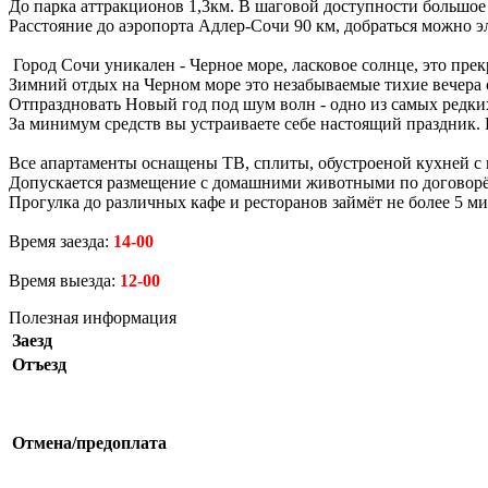
До парка аттракционов 1,3км. В шаговой доступности большое 
Расстояние до аэропорта Адлер-Сочи 90 км, добраться можно эл
Город Сочи уникален - Черное море, ласковое солнце, это прекр
Зимний отдых на Черном море это незабываемые тихие вечера 
Отпраздновать Новый год под шум волн - одно из самых редких
За минимум средств вы устраиваете себе настоящий праздник.
Все апартаменты оснащены ТВ, сплиты, обустроеной кухней с 
Допускается размещение с домашними животными по договорё
Прогулка до различных кафе и ресторанов займёт не более 5 ми
Время заезда:
14-00
Время выезда:
12-00
Полезная информация
Заезд
Отъезд
Отмена/предоплата